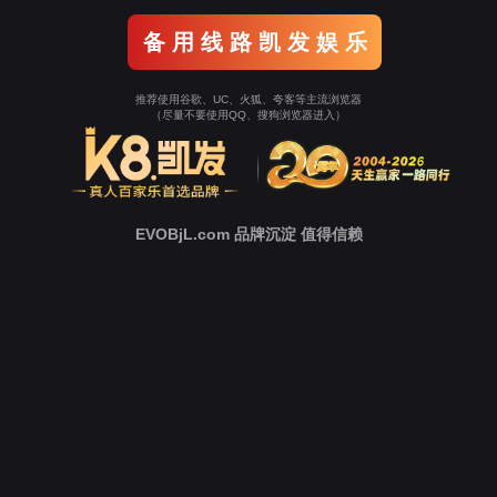
备 用 线 路 凯 发 娱 乐
推荐使用谷歌、UC、火狐、夸客等主流浏览器
（尽量不要使用QQ、搜狗浏览器进入）
EVOBjL.com 品牌沉淀 值得信赖