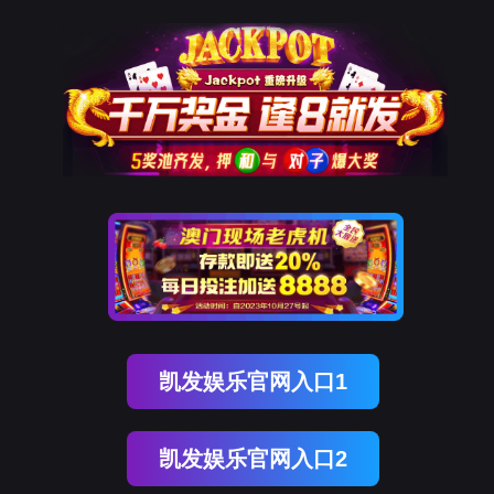
凯发娱乐官网入口1
凯发娱乐官网入口2